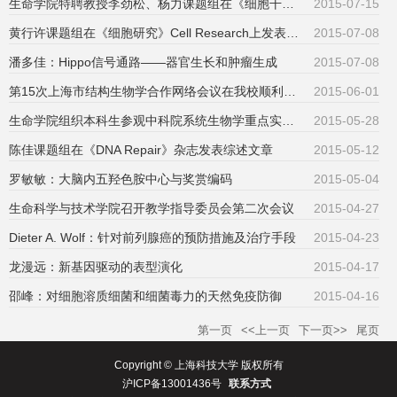
生命学院特聘教授李劲松、杨力课题组在《细胞干细胞》Cell Stem Cell杂志发表研究论文
2015-07-15
黄行许课题组在《细胞研究》Cell Research上发表研究论文
2015-07-08
潘多佳：Hippo信号通路——器官生长和肿瘤生成
2015-07-08
第15次上海市结构生物学合作网络会议在我校顺利召开
2015-06-01
生命学院组织本科生参观中科院系统生物学重点实验室
2015-05-28
陈佳课题组在《DNA Repair》杂志发表综述文章
2015-05-12
罗敏敏：大脑内五羟色胺中心与奖赏编码
2015-05-04
生命科学与技术学院召开教学指导委员会第二次会议
2015-04-27
Dieter A. Wolf：针对前列腺癌的预防措施及治疗手段
2015-04-23
龙漫远：新基因驱动的表型演化
2015-04-17
邵峰：对细胞溶质细菌和细菌毒力的天然免疫防御
2015-04-16
第一页
<<上一页
下一页>>
尾页
Copyright © 上海科技大学 版权所有
沪ICP备13001436号
联系方式