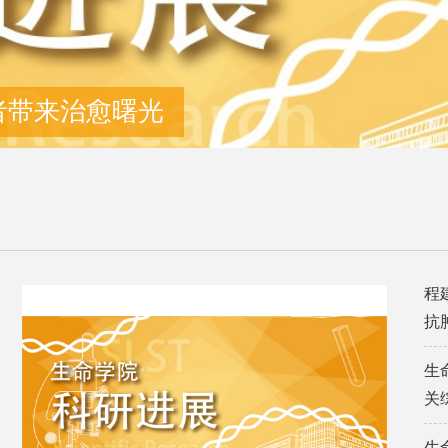
者带来治愈曙光
程
抗
生
关
生