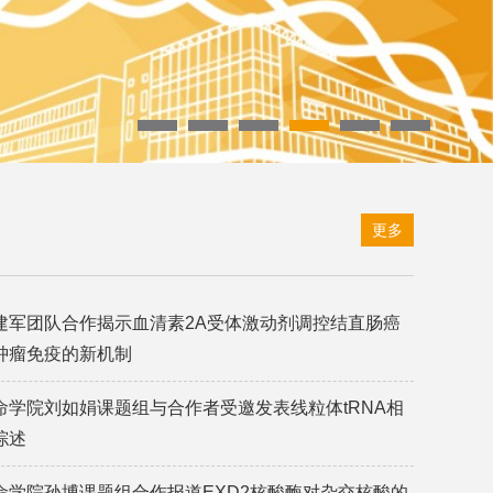
更多
建军团队合作揭示血清素2A受体激动剂调控结直肠癌
肿瘤免疫的新机制
命学院刘如娟课题组与合作者受邀发表线粒体tRNA相
综述
命学院孙博课题组合作报道EXD2核酸酶对杂交核酸的