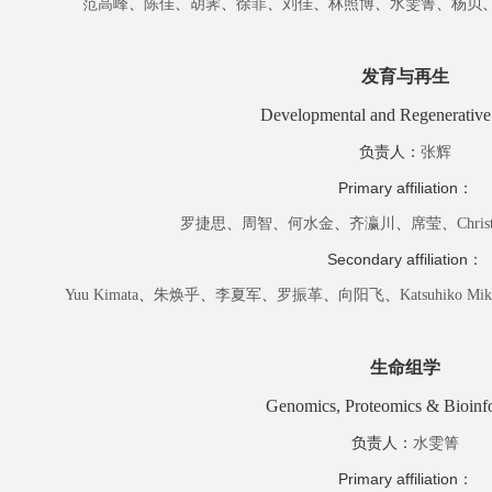
范高峰
、
陈佳
、
胡霁
、
徐菲
、
刘佳
、
林照博
、
水雯箐
、
杨贝
发育与再生
Developmental and Regenerative
负责人
：
张辉
Primary
affiliation
：
罗捷思
、
周智
、
何水金
、
齐瀛川
、
席莹
、
Chris
Secondary
affiliation
：
Yuu
Kimata
、
朱焕乎
、
李夏军
、
罗振革
、
向阳飞
、
Katsuhiko Mik
生命组学
Genomics, Proteomics & Bioinf
负责人
：
水雯箐
Primary
affiliation
：