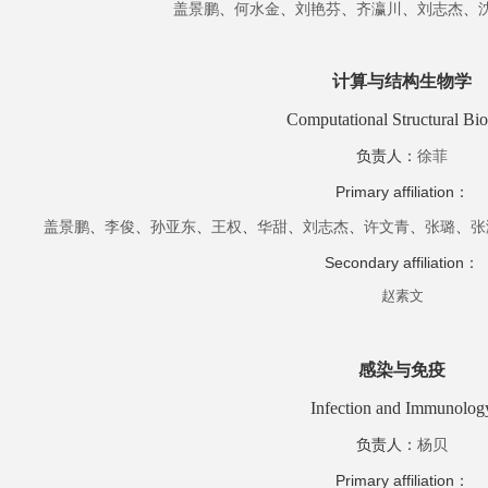
盖景鹏
、
何水金
、
刘艳芬
、
齐瀛川
、
刘志杰
、
计算与结构生物学
Computational Structural Bi
负责人
：
徐菲
Primary
affiliation
：
盖景鹏
、
李俊
、
孙亚东
、
王权
、
华甜
、
刘志杰
、
许文青
、
张璐
、
张
Secondary
affiliation
：
赵素文
感染与免疫
Infection and Immunolog
负责人
：
杨贝
Primary
affiliation
：