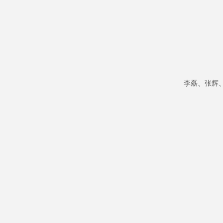
李磊
、
张辉