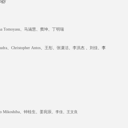
logy
ma
Tomoyasu
、
马涵慧
、
窦坤
、
丁明瑞
udra
、
Christopher
Antos
、
王彤
、
张潇洁
、
李洪杰
、
刘佳
、李
o Mikoshiba
、
钟桂生
、
姜宛辰
、
李佳
、
王文良