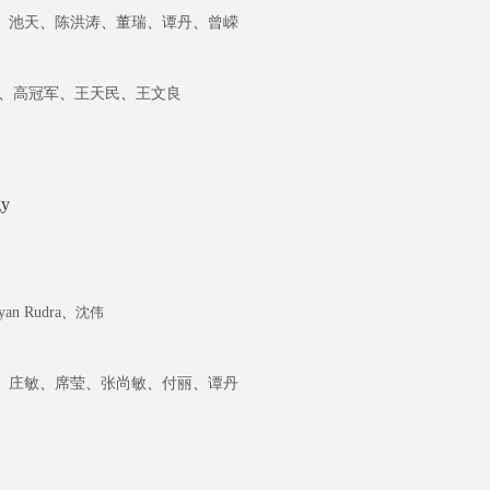
、
池天
、
陈洪涛
、
董瑞
、
谭丹
、
曾嵘
、
王文良
、
高冠军
、
王天民
gy
yan
Rudra
、
沈伟
、
庄敏
、
席莹
、
张尚敏
、
付丽
、
谭丹