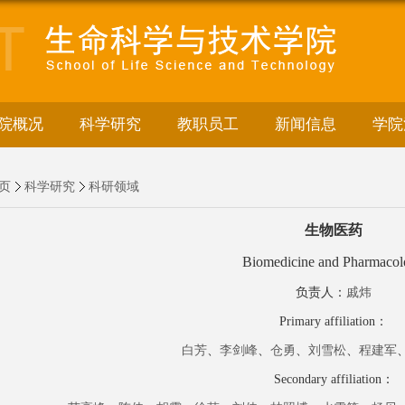
院概况
科学研究
教职员工
新闻信息
学院
页
科学研究
科研领域
生物医药
Biomedicine and Pharmaco
负责人
：
戚炜
Primary
affiliation
：
白芳
、
李剑峰
、
仓勇
、
刘雪松
、
程建军
Secondary
affiliation
：