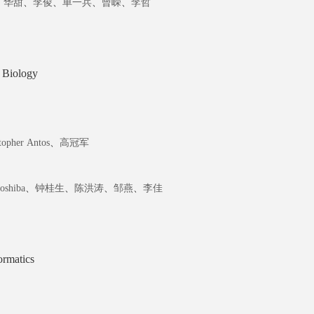
、
华甜
、
李俊
、
单一兵
、
曾嵘
、
李哲
 Biology
topher
Antos
、
高冠军
oshiba
、
钟桂生
、
陈洪涛
、
邹燕
、
李佳
ormatics