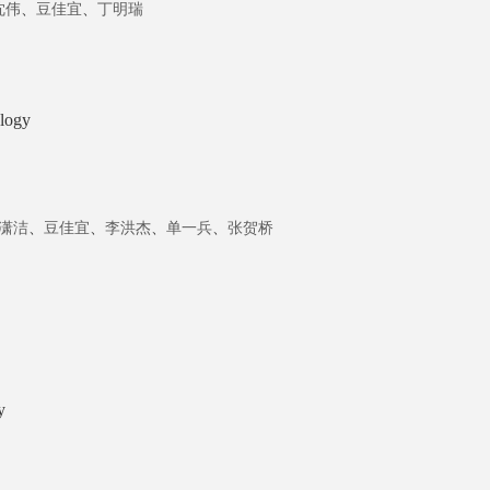
沈伟
、
豆佳宜
、
丁明瑞
ology
潇洁
、
豆佳宜
、
李洪杰
、
单一兵
、
张贺桥
y