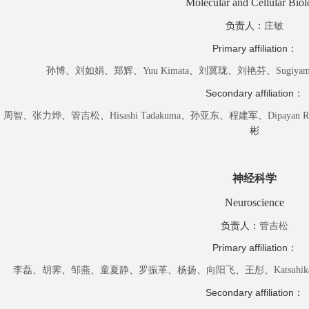
Molecular and Cellular Bio
负责人
：
庄敏
Primary
affiliation
：
孙博
、
刘如娟
、
郑辉
、
Yuu
Kimata
、
刘冀珑
、
刘艳芬
、
Sugiya
Secondary
affiliation
：
、
周智
、
张力烨
、
管吉松
、
Hisashi
Tadakuma
、
孙亚东
、
程建军
、
Dipayan
R
彬
神经科学
Neuroscience
负责人
：
管吉松
Primary
affiliation
：
李磊
、
胡霁
、
邹燕
、
童夏静
、
罗振革
、
杨扬
、
向阳飞
、
王彤
、
Katsuhik
Secondary
affiliation
：