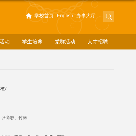
学校首页
English
办事大厅
活动
学生培养
党群活动
人才招聘
logy
、
张尚敏
、
付丽