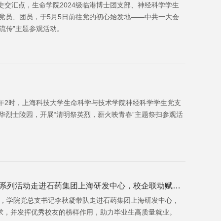
史交汇点，生命学院2024级临港博士团支部、神经科学学生
年党员、团员，于5月5日前往党的初心始发地——中共一大会
流传”主题参观活动。
午2时，上海科技大学生命科学与技术学院神经科学学生党支
龙华烈士陵园，开展“清明祭英烈，薪火映青春”主题祭扫参观活
车”系列活动走进石药集团上海研发中心，校企联动赋能
启程，学院党总支书记李秋凝带队走进石药集团上海研发中心，
求，并发挥优秀校友的榜样作用，助力毕业生高质量就业。