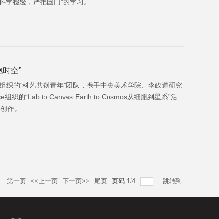
科学检验，严把国门”的学习。
时空”
支组织的“科艺共创青年”团队，携手中央美术学院、李政道研究
Lab to Canvas·Earth to Cosmos从细胞到星系”活
的创作。
录
第一页
<<上一页
下一页>>
尾页
页码
1
/
4
跳转到