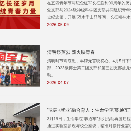
在五四青年节与纪念红军长征胜利90周年的历
党支部与2024级神经科学团支部共同组织青
址纪念馆，开展“万水千山只等闲，长征精神永
2026-05-09
清明祭英烈 薪火映青春
清明时节寄哀思，丰碑无言映初心。4月5日下
部、2023级博士第二团支部和第三团支部赴
动。
2026-04-07
“党建+就业”融合育人：生命学院“职通
3月19日，生命学院“职通车”系列活动再度
人才培养
通过实验室参观与校企座谈，精准对接行业需