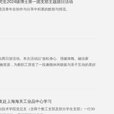
究生2024级博士第一团支部主题团日活动
团员青年在协作与分享中积累的默契与情谊。
岛两日游活动。本次活动以“放松身心、强健体魄、融洽家
设施资源，为教职工营造了一段兼顾休闲锻炼与亲子互动的美好
总支赴上海海关工业品中心学习
学与技术学院党总支（含两个教工支部及部分学生支部）一行30