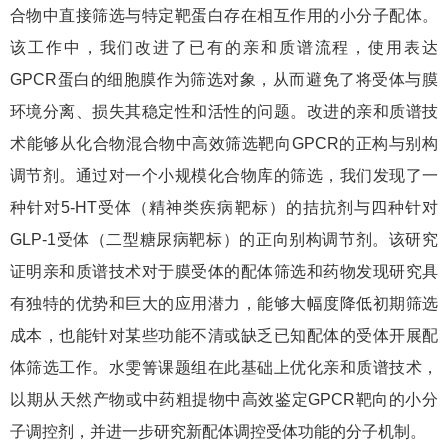
合物中直接筛选与特定靶蛋白存在相互作用的小分子配体。
该工作中，我们改进了已有的亲和质谱流程，使用表达
GPCR
蛋白的细胞膜作为筛选对象，从而避免了将受体与膜
环境分离、损失其稳定性和活性的问题。改进的亲和质谱技
术能够从化合物混合物中高效筛选靶向
GPCR
的正构与别构
调节剂。通过对一个小规模化合物库的筛选，我们发现了一
种针对
5-HT
受体（精神类疾病靶标）的拮抗剂与四种针对
GLP-1
受体（二型糖尿病靶标）的正向别构调节剂。该研究
证明亲和质谱技术对于膜受体的配体筛选和药物发现研究具
有独特的优势和巨大的应用潜力，能够大幅度降低初期筛选
成本，也能针对某些功能不清或缺乏已知配体的受体开展配
体筛选工作。水雯箐课题组在此基础上优化亲和质谱技术，
以期从天然产物或中药粗提物中高效鉴定
GPCR
靶向的小分
子调控剂，并进一步研究新配体调控受体功能的分子机制。