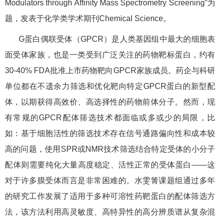
Modulators through Affinity Mass Spectrometry Screening
”为
题，发表于化学类学术期刊
Chemical Science
。
G
蛋白偶联受体（
GPCR
）是人类基因组中最大的细胞表
面受体家族，也是一类受到广泛关注的药物靶标蛋白，约有
30-40% FDA
批准上市药物靶向
GPCR
家族成员。药企与科研
单位都在不遗余力筛选和优化靶向特定
GPCR
蛋白的新型配
体，以期获得高效价、高选择性的药物前体分子。然而，现
有常规的
GPCR
配体筛选技术都面临或多或少的局限，比
如：基于细胞活性的筛选技术存在信号通路偏向性和成本较
高的问题，使用
SPR
或
NMR
技术筛选结合特定受体的小分子
配体则需要纯化大量高度稳定、活性正常的受体蛋白——这
对于许多膜受体而言是非常困难的。水雯箐课题组通过多年
的研究工作发展了适用于多种可溶性药靶蛋白的配体筛选方
法，该方法利用高灵敏度、高特异性的高分辨质谱从复杂混