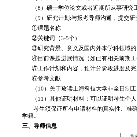
（
8
）硕士学位论文或者近期所从事研究
（
9
）研究计划
:
与报考导师沟通，提交研
①课题名称
②关键词（
3-5
个）
③研究背景、意义及国内外本学科领域的
④目前课题进展情况（如已有相关前期工
⑤工作计划和内容，预计分阶段进度及完
⑥参考文献
（
10
）关于攻读上海科技大学非全日制工
（
11
）其他证明材料：可以证明考生个人
考生须保证所有申请材料的真实性、准
学籍。
三、导师信息
导