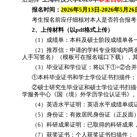
报名时间：
2026
年
5
月
13
日
-2026
年
5
月
26
考生报名前应仔细核对本人是否符合报考
2
、上传材料（以
pdf
格式上传）
（
1
）成绩单：本科及硕士阶段成绩单各
（
2
）推荐信：申请的学科专业领域内两
人手写签名）（模板可在报名端口下载），
（
3
）毕业证和学位证：将以下①
+
②合并
①本科毕业证书和学士学位证书扫描件；
②硕士研究生毕业证和硕士学位证书扫描
学服务中心《国（境）外学历学位认证书》
（
4
）英语水平证明：英语水平成绩单或
（
5
）身份证：有效居民身份证（正反面
（
6
）科研成果证明：已取得的科研成果
（
7
）获奖证书：个人获奖证书扫描件；