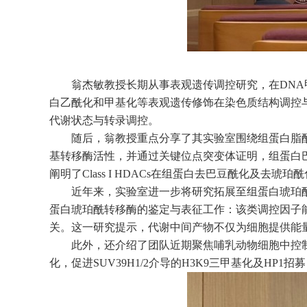
翁杰敏教授长期从事表观遗传调控研究，在
DNA
白乙酰化和甲基化等表观遗传修饰在染色质结构调控
代谢状态与转录调控。
随后，翁教授重点分享了其实验室围绕组蛋白脂
基转移酶活性，并通过关键位点突变体证明，组蛋白
阐明了
Class I HDACs
在组蛋白去巴豆酰化及去琥珀酰
近年来，实验室进一步将研究拓展至组蛋白琥珀
蛋白琥珀酰转移酶的鉴定与表征工作：该类调控因子
关。这一研究提示，代谢中间产物不仅为细胞提供能
此外，还介绍了团队近期聚焦哺乳动物细胞中控
化，促进
SUV39H1/2
介导的
H3K9
三甲基化及
HP1
招募