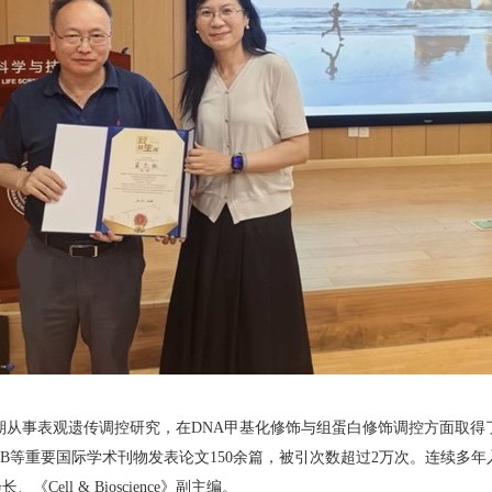
期从事表观遗传调控研究，在
DNA
甲基化修饰与组蛋白修饰调控方面取得
B
等重要国际学术刊物发表论文
150
余篇，被引次数超过
2
万次。连续多年
会长、《
Cell & Bioscience
》副主编。