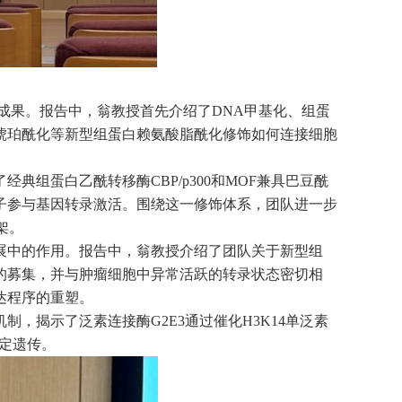
成果。报告中，翁教授首先介绍了
DNA
甲基化、组蛋
琥珀酰化等新型组蛋白赖氨酸脂酰化修饰如何连接细胞
了经典组蛋白乙酰转移酶
CBP/p300
和
MOF
兼具巴豆酰
子参与基因转录激活。围绕这一修饰体系，团队进一步
架。
展中的作用。报告中，翁教授介绍了团队关于新型组
的募集，并与肿瘤细胞中异常活跃的转录状态密切相
达程序的重塑。
机制，揭示了泛素连接酶
G2E3
通过催化
H3K14
单泛素
定遗传。