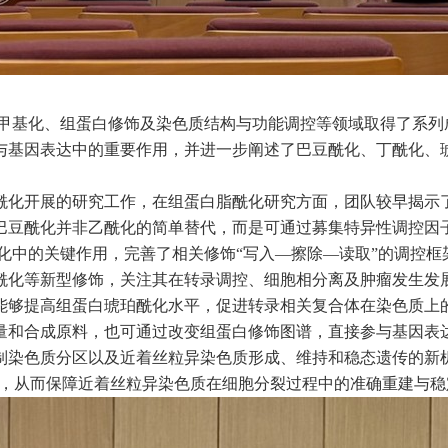
甲基化、组蛋白修饰及染色质结构与功能调控等领域取得了系列
与基因表达中的重要作用，并进一步阐述了巴豆酰化、丁酰化、
酰化开展的研究工作，在组蛋白脂酰化研究方面，团队较早揭示
巴豆酰化并非乙酰化的简单替代，而是可通过募集特异性调控因
化中的关键作用，完善了相关修饰“写入—擦除—读取”的调控框
酰化等新型修饰，关注其在转录调控、细胞相分离及肿瘤发生发
能够提高组蛋白琥珀酰化水平，促进转录相关复合体在染色质上
量和合成原料，也可通过改变组蛋白修饰图谱，直接参与基因表
制染色质分区以及近着丝粒异染色质形成、维持和稳态遗传的新
，从而保障近着丝粒异染色质在细胞分裂过程中的准确重建与稳