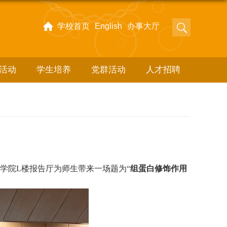
学校首页
English
办事大厅
活动
学生培养
党群活动
人才招聘
命学院
L
楼报告厅为师生带来一场题为“
组蛋白修饰作用